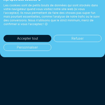
Les cookies sont de petits bouts de données qui sont stockés dans
votre navigateur quand vous visitez notre site web (si vous
l'acceptez). Ils nous permettent de faire des choses pas super fun
mais pourtant essentielles, comme l'analyse de notre trafic ou le suivi
des conversions. Nous n'utilisons que le strict minimum, merci de
confirmer si vous l'acceptez ! 😉
Accepter tout
Refuser
Personnaliser
35'000+ clients
👥
Particuliers & entreprises
1 Milliard CHF+
💰
Changés depuis 2018
Jusqu'à 10× moins cher
📉
Qu'une banque traditionnelle
4.7/5 · Excellent