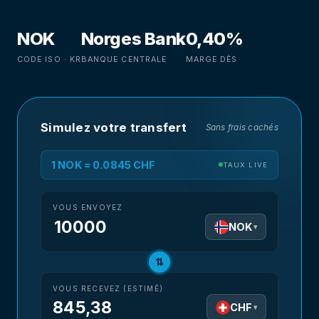
NOK
Norges Bank
0,40%
CODE ISO · KR
BANQUE CENTRALE
MARGE DÈS
Simulez votre transfert
Sans frais cachés
1 NOK = 0.0845 CHF
TAUX LIVE
VOUS ENVOYEZ
NOK
▾
⇅
VOUS RECEVEZ (ESTIMÉ)
845,38
CHF
▾