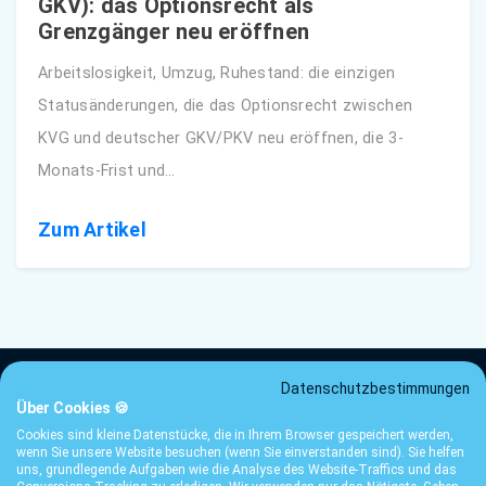
GKV): das Optionsrecht als
Grenzgänger neu eröffnen
Arbeitslosigkeit, Umzug, Ruhestand: die einzigen
Statusänderungen, die das Optionsrecht zwischen
KVG und deutscher GKV/PKV neu eröffnen, die 3-
Monats-Frist und…
Zum Artikel
Datenschutzbestimmungen
Über Cookies 🍪
Preise
AGB
Datenschutz
FAQ
Kontakt
Leitfaden
Cookies sind kleine Datenstücke, die in Ihrem Browser gespeichert werden,
wenn Sie unsere Website besuchen (wenn Sie einverstanden sind). Sie helfen
© 2026 ibani SA — Genf, Schweiz · Bei SO-FIT angeschlossener
uns, grundlegende Aufgaben wie die Analyse des Website-Traffics und das