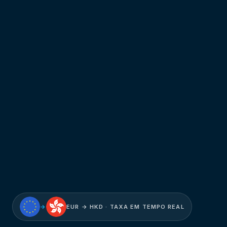
→
EUR → HKD · TAXA EM TEMPO REAL