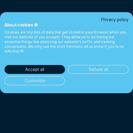
Privacy policy
About cookies 🍪
Cookies are tiny bits of data that get stored in your browser when you
visit our website (if you accept). They allow us to do boring but
essential things like analyzing our website's traffic and tracking
conversions. We only use the strict minimum, let us know if you're ok
with that 🫡
Accept all
Refuse all
Customize
35'000+ clientes
👥
Particulares e empresas
1 Mil milhões CHF+
💰
Trocados desde 2018