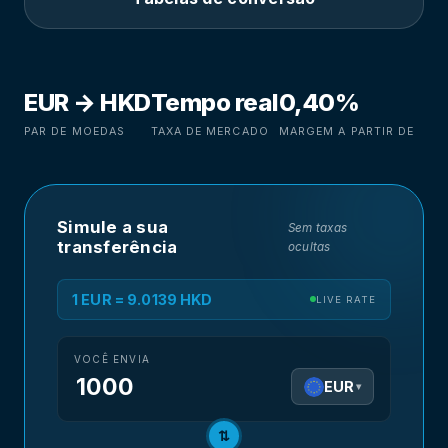
EUR → HKD
Tempo real
0,40%
PAR DE MOEDAS
TAXA DE MERCADO
MARGEM A PARTIR DE
Simule a sua
Sem taxas
transferência
ocultas
1 EUR = 9.0139 HKD
LIVE RATE
VOCÊ ENVIA
EUR
▾
⇅