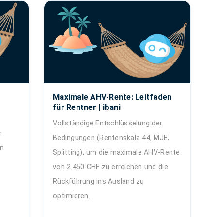
Maximale AHV-Rente: Leitfaden
für Rentner | ibani
Vollständige Entschlüsselung der
r
Bedingungen (Rentenskala 44, MJE,
en
Splitting), um die maximale AHV-Rente
von 2.450 CHF zu erreichen und die
Rückführung ins Ausland zu
optimieren.