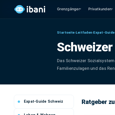
Grenzgänger
Privatkunden
▾
▾
Startseite
›
Leitfaden
›
Expat-Guide
Schweizer
Das Schweizer Sozialsystem 
Familienzulagen und das Ren
Ratgeber z
Expat-Guide Schweiz