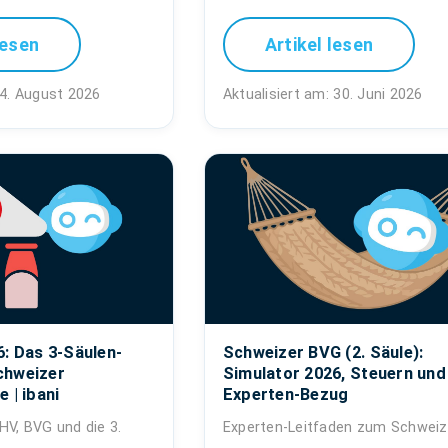
lesen
Artikel lesen
 4. August 2026
Aktualisiert am: 30. Juni 2026
6: Das 3-Säulen-
Schweizer BVG (2. Säule):
chweizer
Simulator 2026, Steuern und
 | ibani
Experten-Bezug
HV, BVG und die 3.
Experten-Leitfaden zum Schweiz