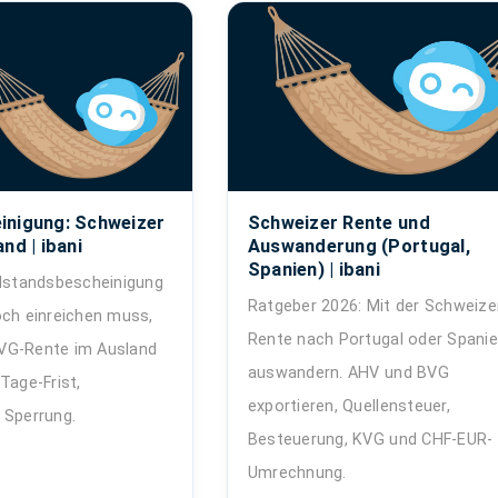
inigung: Schweizer
Schweizer Rente und
nd | ibani
Auswanderung (Portugal,
Spanien) | ibani
ilstandsbescheinigung
Ratgeber 2026: Mit der Schweize
och einreichen muss,
Rente nach Portugal oder Spani
VG-Rente im Ausland
auswandern. AHV und BVG
Tage-Frist,
exportieren, Quellensteuer,
 Sperrung.
Besteuerung, KVG und CHF-EUR-
Umrechnung.